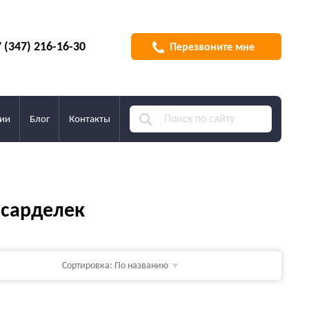
 (347) 216-16-30
Перезвоните мне
ии
Блог
Контакты
 сарделек
Сортировка:
По названию