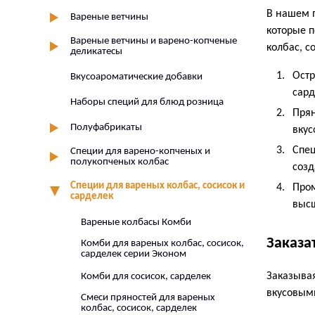
В нашем п
Вареные ветчины
которые п
Вареные ветчины и варено-копченые
колбас, с
деликатесы
Остр
Вкусоароматические добавки
сард
Наборы специй для блюд розница
Прян
Полуфабрикаты
вкус
Спец
Специи для варено-копченых и
полукопченых колбас
созд
Специи для вареных колбас, сосисок и
Пром
сарделек
высш
Вареные колбасы Комби
Заказа
Комби для вареных колбас, сосисок,
сарделек серии Эконом
Заказывая
Комби для сосисок, сарделек
вкусовым
Смеси пряностей для вареных
колбас, сосисок, сарделек