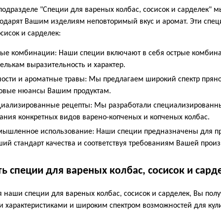
одразделе "Специи для вареных колбас, сосисок и сарделек" 
одарят Вашим изделиям неповторимый вкус и аромат. Эти спец
осисок и сарделек:
ые комбинации: Наши специи включают в себя острые комбин
елькам выразительность и характер.
ости и ароматные травы: Мы предлагаем широкий спектр пряно
овые нюансы Вашим продуктам.
иализированные рецепты: Мы разработали специализированные
ания конкретных видов варено-копченых и копченых колбас.
ышленное использование: Наши специи предназначены для пр
ий стандарт качества и соответствуя требованиям Вашей прои
ть специи для вареных колбас, сосисок и сард
 наши специи для вареных колбас, сосисок и сарделек, Вы по
и характеристиками и широким спектром возможностей для ку